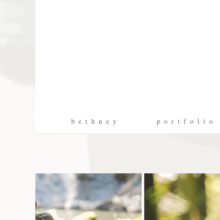
b e t h n e y
p o r t f o l i o