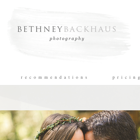
r e c o m m e n d a t i o n s
p r i c i n 