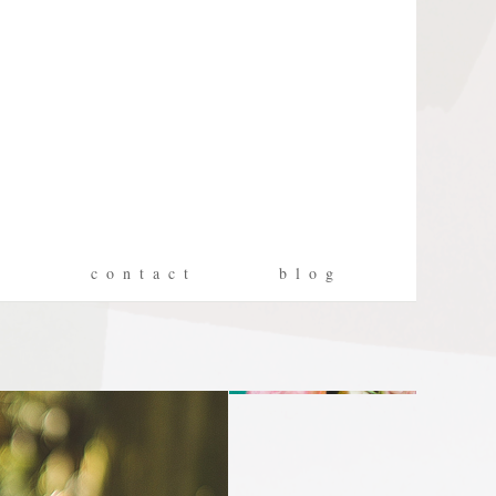
g
c o n t a c t
b l o g