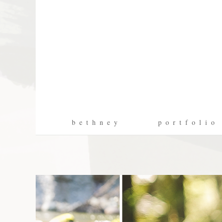
b e t h n e y
p o r t f o l i o