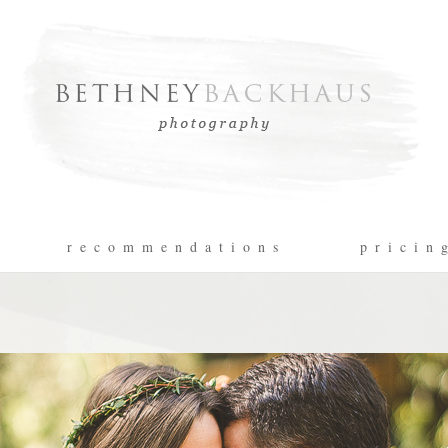
r e c o m m e n d a t i o n s
p r i c i n 