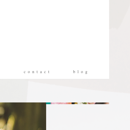
g
c o n t a c t
b l o g