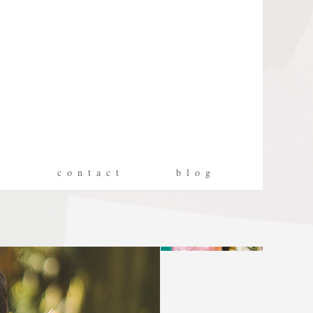
g
c o n t a c t
b l o g