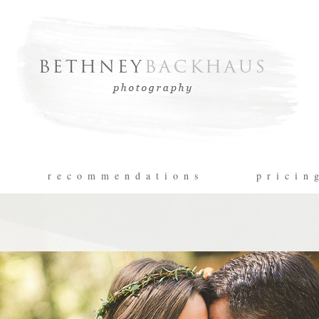
r e c o m m e n d a t i o n s
p r i c i n 