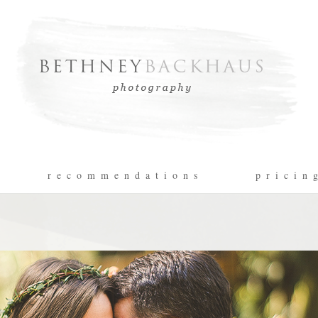
r e c o m m e n d a t i o n s
p r i c i n 