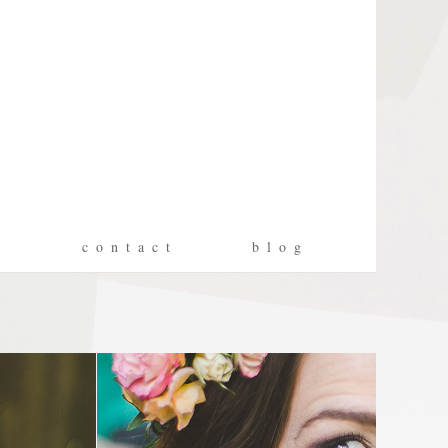
g
c o n t a c t
b l o g